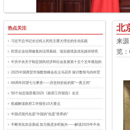
北
热点关注
来源
习近平总书记全过程人民民主重大理念的生动实践
览：
民营企业信用修复的法理基础、现实困境及优化路径研究
中共中央关于制定国民经济和社会发展第十五个五年规划的
建议
2025中国商贸市场数智峰会在义乌召开 探讨数智与内外贸
融合新路径
88周年回望七七事变——历史转折处的那“一夜之间”
50个动态场景看2025《政府工作报告》全文
权威解读政府工作报告10大要点
中国式现代化是“中国的”也是“世界的”
不断夯实农业基础 加力推进乡村振兴——解读2025年中央