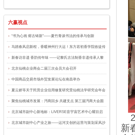
一号文件
六赢视点
“书为心画 熔古铸新”——夏竹青谈书法的传承与创新
马踏春风启新程，香暖神州行大运！东方若初香学院收徒传
艺仪式圆满举办
新春访非遗 香韵传年味 ——记黎氏古法制香非遗传承人黎
晓玲
北京仙桃企业商会二届三次会员大会召开
中国商品交易市场外贸发展论坛在南昌举办
夏云娇等关于民营企业信用修复研究受仙桃法学研究会年会
关注
聚焦仙桃城市发展：沔商回乡 共建支点 第三届沔商大会圆
满举行
北京城市副中心新地标：LIVERSE音宇宙艺术中心耀目启
幕，谭咏麟“宠粉专场”揭幕首演
北京城市副中心产业之旅——运河文创的运营与策划采风沙
新
龙”活动圆满举办