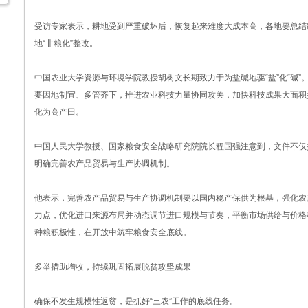
受访专家表示，耕地受到严重破坏后，恢复起来难度大成本高，各地要总结
地“非粮化”整改。
中国农业大学资源与环境学院教授胡树文长期致力于为盐碱地驱“盐”化“碱”
要因地制宜、多管齐下，推进农业科技力量协同攻关，加快科技成果大面积
化为高产田。
中国人民大学教授、国家粮食安全战略研究院院长程国强注意到，文件不仅
明确完善农产品贸易与生产协调机制。
他表示，完善农产品贸易与生产协调机制要以国内稳产保供为根基，强化农
力点，优化进口来源布局并动态调节进口规模与节奏，平衡市场供给与价格
种粮积极性，在开放中筑牢粮食安全底线。
多举措助增收，持续巩固拓展脱贫攻坚成果
确保不发生规模性返贫，是抓好“三农”工作的底线任务。