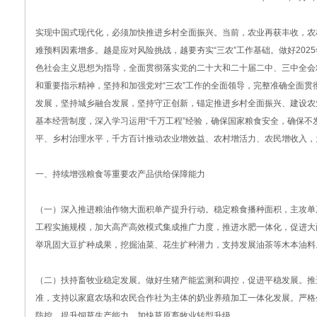
实现中国式现代化，必须加快推进乡村全面振兴。当前，农业再获丰收，农
难预料因素增多。越是应对风险挑战，越要夯实“三农”工作基础。做好202
色社会主义思想为指导，全面贯彻落实党的二十大和二十届二中、三中全会
和重要指示精神，坚持和加强党对“三农”工作的全面领导，完整准确全面
发展，坚持城乡融合发展，坚持守正创新，锚定推进乡村全面振兴、建设农
基本经营制度，深入学习运用“千万工程”经验，确保国家粮食安全，确保
平、乡村治理水平，千方百计推动农业增效益、农村增活力、农民增收入，
一、持续增强粮食等重要农产品供给保障能力
（一）深入推进粮油作物大面积单产提升行动。稳定粮食播种面积，主攻单
工程实施规模，加大高产高效模式集成推广力度，推进水肥一体化，促进大
举巩固大豆扩种成果，挖掘油菜、花生扩种潜力，支持发展油茶等木本油料
（二）扶持畜牧业稳定发展。做好生猪产能监测和调控，促进平稳发展。推
准，支持以家庭农场和农民合作社为主体的奶业养殖加工一体化发展。严格
防控。提升饲草生产能力，加快草原畜牧业转型升级。