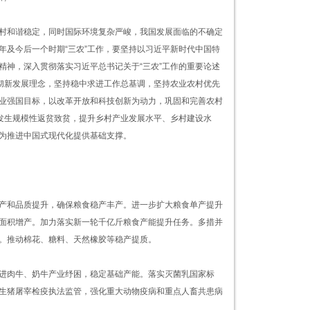
村和谐稳定，同时国际环境复杂严峻，我国发展面临的不确定
5年及今后一个时期“三农”工作，要坚持以习近平新时代中国特
精神，深入贯彻落实习近平总书记关于“三农”工作的重要论述
贯彻新发展理念，坚持稳中求进工作总基调，坚持农业农村优先
业强国目标，以改革开放和科技创新为动力，巩固和完善农村
不发生规模性返贫致贫，提升乡村产业发展水平、乡村建设水
为推进中国式现代化提供基础支撑。
产和品质提升，确保粮食稳产丰产。进一步扩大粮食单产提升
面积增产。加力落实新一轮千亿斤粮食产能提升任务。多措并
。推动棉花、糖料、天然橡胶等稳产提质。
进肉牛、奶牛产业纾困，稳定基础产能。落实灭菌乳国家标
生猪屠宰检疫执法监管，强化重大动物疫病和重点人畜共患病