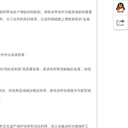
策同带动农户增收挂钩机制，将联农带农作为政策倾斜的重要
补、分工合作的良好格局，让农民稳稳挑上增收致富的“金扁
文件作出具体部署：
动“四好农村路”高质量发展；推进农村客货邮融合发展；加强
祥智说，应统筹县域城乡规划布局，推动乡村全面振兴与新型城
。
村文化遗产保护传承和活化利用，深入实施乡村文物保护工