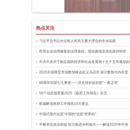
热点关注
习近平总书记全过程人民民主重大理念的生动实践
民营企业信用修复的法理基础、现实困境及优化路径研究
中共中央关于制定国民经济和社会发展第十五个五年规划的
建议
2025中国商贸市场数智峰会在义乌召开 探讨数智与内外贸
融合新路径
88周年回望七七事变——历史转折处的那“一夜之间”
50个动态场景看2025《政府工作报告》全文
权威解读政府工作报告10大要点
中国式现代化是“中国的”也是“世界的”
不断夯实农业基础 加力推进乡村振兴——解读2025年中央