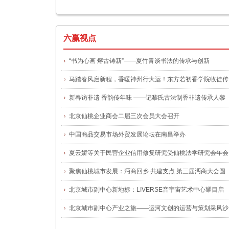
一号文件
六赢视点
“书为心画 熔古铸新”——夏竹青谈书法的传承与创新
马踏春风启新程，香暖神州行大运！东方若初香学院收徒传
艺仪式圆满举办
新春访非遗 香韵传年味 ——记黎氏古法制香非遗传承人黎
晓玲
北京仙桃企业商会二届三次会员大会召开
中国商品交易市场外贸发展论坛在南昌举办
夏云娇等关于民营企业信用修复研究受仙桃法学研究会年会
关注
聚焦仙桃城市发展：沔商回乡 共建支点 第三届沔商大会圆
满举行
北京城市副中心新地标：LIVERSE音宇宙艺术中心耀目启
幕，谭咏麟“宠粉专场”揭幕首演
北京城市副中心产业之旅——运河文创的运营与策划采风沙
龙”活动圆满举办