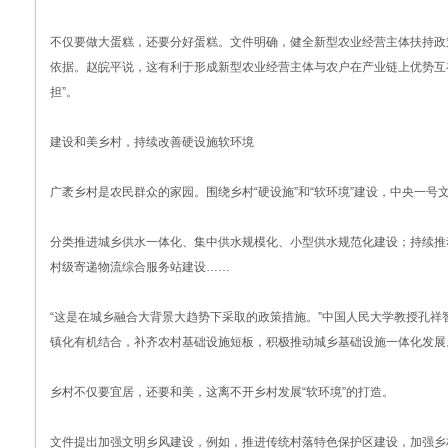
不仅要做大蛋糕，还要分好蛋糕。文件明确，健全新型农业经营主体扶持政
依据。赵皖平说，这有利于形成新型农业经营主体与农户在产业链上优势互
担”。
建设和美乡村，持续改善硬设施软环境
广袤乡村是农民群众的家园。围绕乡村“硬设施”和“软环境”建设，中央一号
分类推进城乡供水一体化、集中供水规模化、小型供水规范化建设；持续推
村级寄递物流综合服务站建设……
“这是在城乡融合大背景大趋势下采取的政策措施。”中国人民大学教授孔
镇化有机结合，补齐农村基础设施短板，积极推动城乡基础设施一体化发展
乡村不仅要宜居，还要和美，这离不开乡村发展“软环境”的打造。
文件提出加强文明乡风建设，例如，推进传统村落特色保护区建设，加强乡