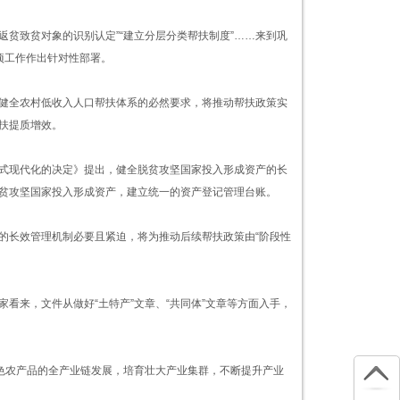
返贫致贫对象的识别认定”“建立分层分类帮扶制度”……来到巩
项工作作出针对性部署。
健全农村低收入人口帮扶体系的必然要求，将推动帮扶政策实
扶提质增效。
式现代化的决定》提出，健全脱贫攻坚国家投入形成资产的长
贫攻坚国家投入形成资产，建立统一的资产登记管理台账。
的长效管理机制必要且紧迫，将为推动后续帮扶政策由“阶段性
看来，文件从做好“土特产”文章、“共同体”文章等方面入手，
特色农产品的全产业链发展，培育壮大产业集群，不断提升产业