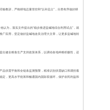
经验教训，严格耕地总量管控和“以补定占”，分类有序做好耕
。他认为，落实文件提出的“稳步推进盐碱地综合利用试点”，就
推广应用，坚定做好盐碱地改良治理大文章，让更多盐碱地转
提出健全粮食生产支持政策体系，以调动各地种粮积极性，还
产品供需平衡和全链条监测预警，精准识别供需缺口和调控着
稳定，更高水平统筹和畅通国内国际双循环，保护农民利益和