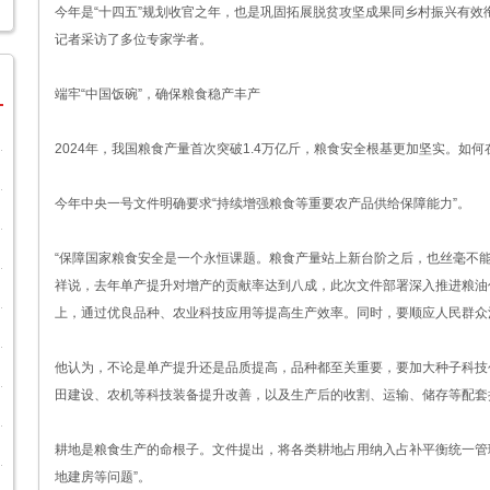
今年是“十四五”规划收官之年，也是巩固拓展脱贫攻坚成果同乡村振兴有效
记者采访了多位专家学者。
端牢“中国饭碗”，确保粮食稳产丰产
2024年，我国粮食产量首次突破1.4万亿斤，粮食安全根基更加坚实。如
今年中央一号文件明确要求“持续增强粮食等重要农产品供给保障能力”。
“保障国家粮食安全是一个永恒课题。粮食产量站上新台阶之后，也丝毫不
祥说，去年单产提升对增产的贡献率达到八成，此次文件部署深入推进粮油
上，通过优良品种、农业科技应用等提高生产效率。同时，要顺应人民群众
他认为，不论是单产提升还是品质提高，品种都至关重要，要加大种子科技
田建设、农机等科技装备提升改善，以及生产后的收割、运输、储存等配套
耕地是粮食生产的命根子。文件提出，将各类耕地占用纳入占补平衡统一管理，
地建房等问题”。