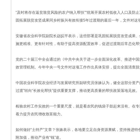
“及时将存在返贫致贫风险的农户纳入帮扶”“统筹开展农村低收入人口及防止
固拓展脱贫攻坚成果同乡村振兴有效衔接5年过渡期的最后一年，文件对这
安徽省农业科学院副院长赵皖平表示，这些部署是巩固拓展脱贫攻坚成果、
施更精准、更有针对性，有助于提高资源配置效率，促进过渡期后常态化帮
党的二十届三中全会通过的《中共中央关于进一步全面深化改革、推进中国
效管理机制。今年中央一号文件对这项工作作出具体安排，提出全面清查脱
中国农业科学院农业经济与发展研究所副研究员张姝认为，健全这部分资产
过渡”转向“长效化帮扶”提供重要支撑，推动更高质量的帮扶政策落地见效。
检验农村工作实效的一个重要尺度，就是看农民的钱袋子鼓起来没有。在专家
着力提升农民增收致富能力。
如何做好“土特产”文章？张姝表示，各地要立足自身资源禀赋，坚持推进
附加值，推动产业有“钱”途。