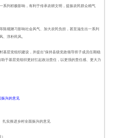
一系列积极影响，有利于传承农耕文明，提振农民群众精气
等陈规陋习影响社会风气、加大农民负担，甚至滋生出一系列
风、淳朴民风。
村基层党组织建设，并提出“保持县级党政领导班子成员任期稳
将有助于基层党组织更好扛起政治责任，以更强的责任感、更大力
面振兴的意见
 扎实推进乡村全面振兴的意见
日）