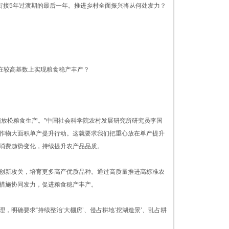
衔接5年过渡期的最后一年。推进乡村全面振兴将从何处发力？
何在较高基数上实现粮食稳产丰产？
能放松粮食生产。”中国社会科学院农村发展研究所研究员李国
作物大面积单产提升行动。这就要求我们把重心放在单产提升
消费趋势变化，持续提升农产品品质。
创新攻关，培育更多高产优质品种。通过高质量推进高标准农
措施协同发力，促进粮食稳产丰产。
明确要求“持续整治‘大棚房’、侵占耕地‘挖湖造景’、乱占耕