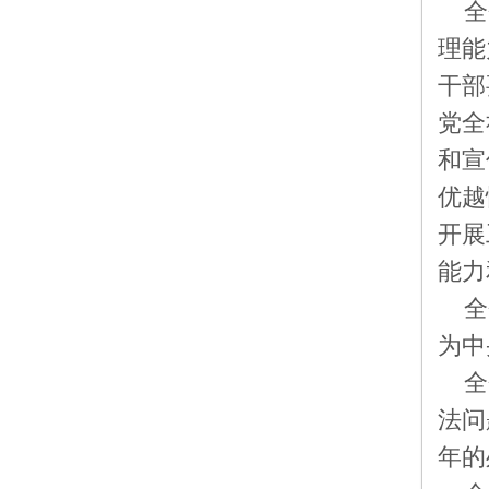
全
理能
干部
党全
和宣
优越
开展
能力
全
为中
全
法问
年的