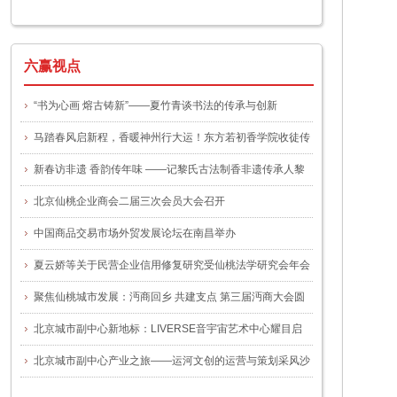
一号文件
六赢视点
“书为心画 熔古铸新”——夏竹青谈书法的传承与创新
马踏春风启新程，香暖神州行大运！东方若初香学院收徒传
艺仪式圆满举办
新春访非遗 香韵传年味 ——记黎氏古法制香非遗传承人黎
晓玲
北京仙桃企业商会二届三次会员大会召开
中国商品交易市场外贸发展论坛在南昌举办
夏云娇等关于民营企业信用修复研究受仙桃法学研究会年会
关注
聚焦仙桃城市发展：沔商回乡 共建支点 第三届沔商大会圆
满举行
北京城市副中心新地标：LIVERSE音宇宙艺术中心耀目启
幕，谭咏麟“宠粉专场”揭幕首演
北京城市副中心产业之旅——运河文创的运营与策划采风沙
龙”活动圆满举办