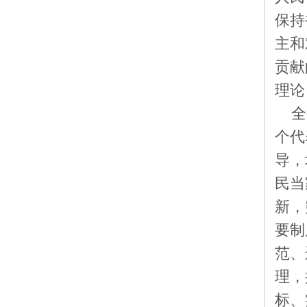
保持
主和
贡献
理论
全
个代
导，
民当
新，
要制
范、
理，
标、