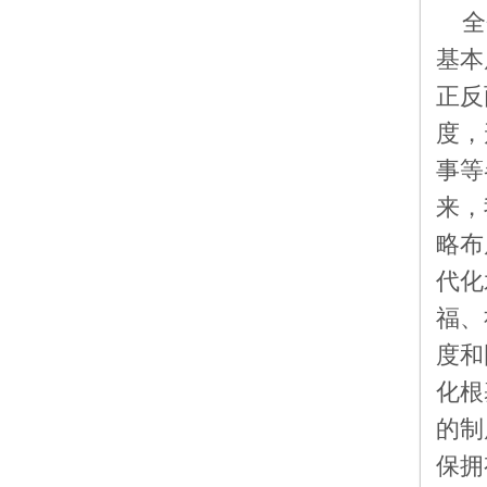
全
基本
正反
度，
事等
来，
略布
代化
福、
度和
化根
的制
保拥