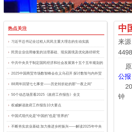
中
热点关注
来源
习近平总书记全过程人民民主重大理念的生动实践
449
民营企业信用修复的法理基础、现实困境及优化路径研究
中共中央关于制定国民经济和社会发展第十五个五年规划的
原
建议
2025中国商贸市场数智峰会在义乌召开 探讨数智与内外贸
公报
融合新路径
88周年回望七七事变——历史转折处的那“一夜之间”
20
50个动态场景看2025《政府工作报告》全文
钟
权威解读政府工作报告10大要点
中国式现代化是“中国的”也是“世界的”
不断夯实农业基础 加力推进乡村振兴——解读2025年中央