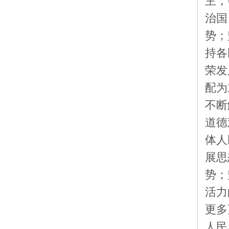
主，
治国
势；
持各
荣发
配为
不断
道德
体人
展思
势；
活力
更多
人民