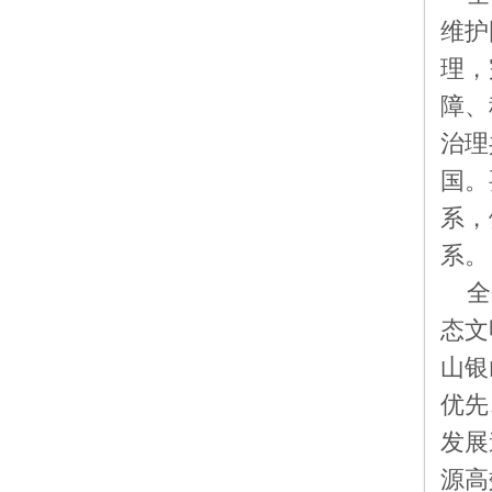
维护
理，
障、
治理
国。
系，
系。
全
态文
山银
优先
发展
源高