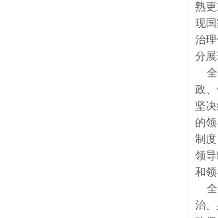
熟更
现国
治理
分展
全
政、
坚决
的领
制度
领导
和领
全
治。