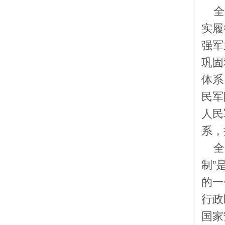
全
实履
强军
巩固
体系
民军
人民
系，
全
制”
的一
行政
国家