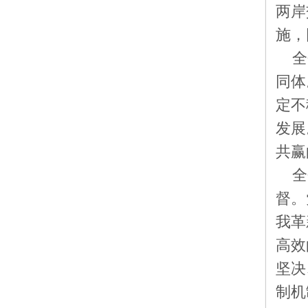
两岸
施，
全
同体
定不
发展
共赢
全
督。
我革
高效
坚决
制机