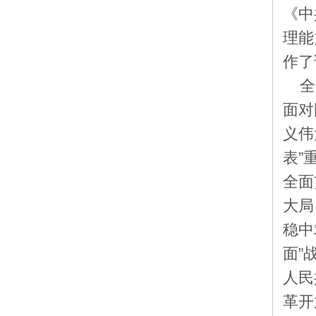
《中
理能
作了
全
面对
义伟
表”
全面
大局
稳中
面”
人民
革开