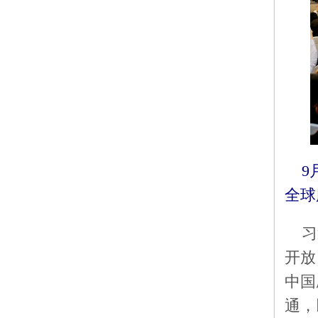
9
全球
习
开放
中国
通，