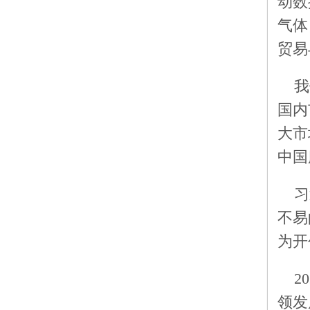
动数
气体
贸易
我
国内
大市
中国
习
不易
为开
2
领发