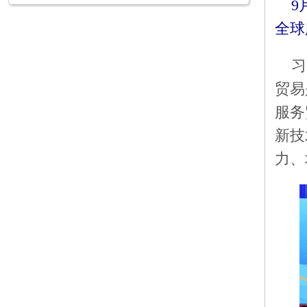
9
全球
习
贸易
服务
新技
力、