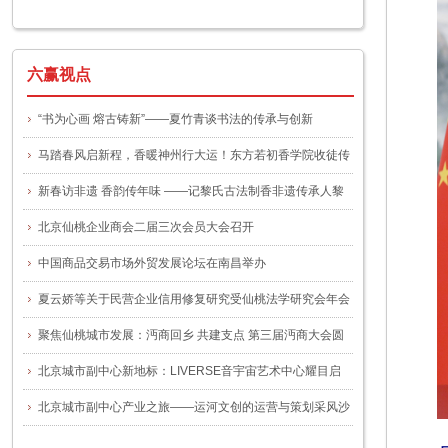
一号文件
六赢视点
“书为心画 熔古铸新”——夏竹青谈书法的传承与创新
马踏春风启新程，香暖神州行大运！东方若初香学院收徒传
艺仪式圆满举办
新春访非遗 香韵传年味 ——记黎氏古法制香非遗传承人黎
晓玲
北京仙桃企业商会二届三次会员大会召开
中国商品交易市场外贸发展论坛在南昌举办
夏云娇等关于民营企业信用修复研究受仙桃法学研究会年会
关注
聚焦仙桃城市发展：沔商回乡 共建支点 第三届沔商大会圆
满举行
北京城市副中心新地标：LIVERSE音宇宙艺术中心耀目启
幕，谭咏麟“宠粉专场”揭幕首演
北京城市副中心产业之旅——运河文创的运营与策划采风沙
龙”活动圆满举办