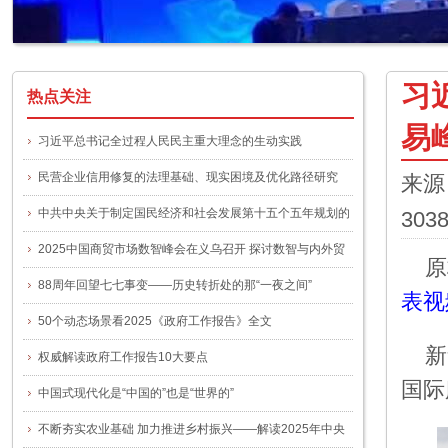
习
热点关注
易
习近平总书记全过程人民民主重大理念的生动实践
民营企业信用修复的法理基础、现实困境及优化路径研究
来源
中共中央关于制定国民经济和社会发展第十五个五年规划的
303
建议
2025中国商贸市场数智峰会在义乌召开 探讨数智与内外贸
原
融合新路径
88周年回望七七事变——历史转折处的那“一夜之间”
表视
50个动态场景看2025《政府工作报告》全文
新
权威解读政府工作报告10大要点
国际
中国式现代化是“中国的”也是“世界的”
不断夯实农业基础 加力推进乡村振兴——解读2025年中央