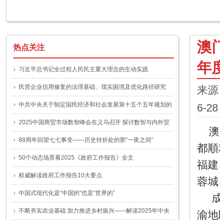
澳
热点关注
年
习近平总书记全过程人民民主重大理念的生动实践
民营企业信用修复的法理基础、现实困境及优化路径研究
来源
中共中央关于制定国民经济和社会发展第十五个五年规划的
6-2
建议
2025中国商贸市场数智峰会在义乌召开 探讨数智与内外贸
澳
融合新路径
88周年回望七七事变——历史转折处的那“一夜之间”
都順
50个动态场景看2025《政府工作报告》全文
福建
权威解读政府工作报告10大要点
蓉城
中国式现代化是“中国的”也是“世界的”
成
不断夯实农业基础 加力推进乡村振兴——解读2025年中央
渝地