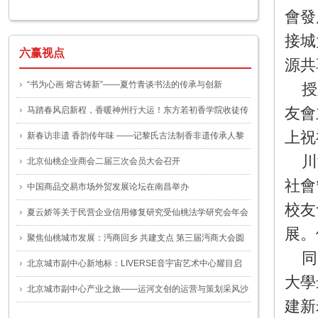
一号文件
會發
接城
六赢视点
源共
“书为心画 熔古铸新”——夏竹青谈书法的传承与创新
授
友會
马踏春风启新程，香暖神州行大运！东方若初香学院收徒传
上祝
艺仪式圆满举办
新春访非遗 香韵传年味 ——记黎氏古法制香非遗传承人黎
川
晓玲
北京仙桃企业商会二届三次会员大会召开
社會
中国商品交易市场外贸发展论坛在南昌举办
校友
夏云娇等关于民营企业信用修复研究受仙桃法学研究会年会
展。
关注
聚焦仙桃城市发展：沔商回乡 共建支点 第三届沔商大会圆
同
满举行
北京城市副中心新地标：LIVERSE音宇宙艺术中心耀目启
大學
幕，谭咏麟“宠粉专场”揭幕首演
北京城市副中心产业之旅——运河文创的运营与策划采风沙
建新
龙”活动圆满举办