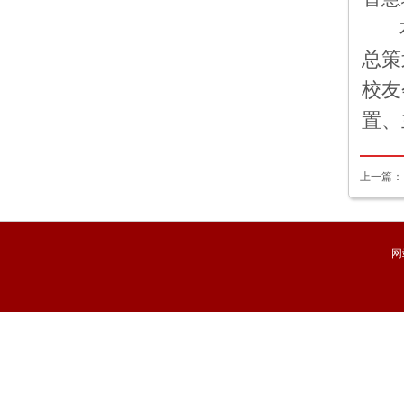
本
总策
校友
置、
上一篇
网