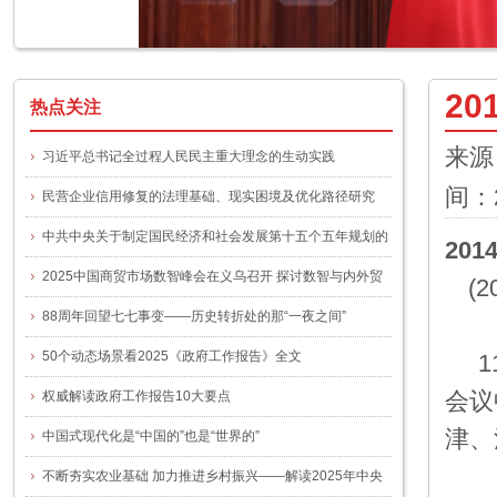
2
热点关注
来源
习近平总书记全过程人民民主重大理念的生动实践
间：2
民营企业信用修复的法理基础、现实困境及优化路径研究
中共中央关于制定国民经济和社会发展第十五个五年规划的
20
建议
2025中国商贸市场数智峰会在义乌召开 探讨数智与内外贸
(2
融合新路径
88周年回望七七事变——历史转折处的那“一夜之间”
50个动态场景看2025《政府工作报告》全文
11
会议
权威解读政府工作报告10大要点
津、
中国式现代化是“中国的”也是“世界的”
本
不断夯实农业基础 加力推进乡村振兴——解读2025年中央