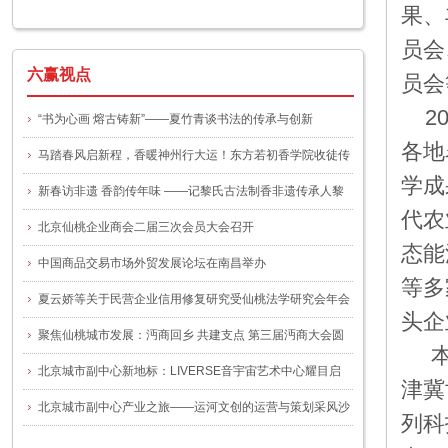
果、
一号文件
员会
六赢视点
员会
2
“书为心画 熔古铸新”——夏竹青谈书法的传承与创新
各地
马踏春风启新程，香暖神州行大运！东方若初香学院收徒传
学成
艺仪式圆满举办
新春访非遗 香韵传年味 ——记黎氏古法制香非遗传承人黎
代农
晓玲
北京仙桃企业商会二届三次会员大会召开
态能
中国商品交易市场外贸发展论坛在南昌举办
等多
夏云娇等关于民营企业信用修复研究受仙桃法学研究会年会
头企
关注
聚焦仙桃城市发展：沔商回乡 共建支点 第三届沔商大会圆
本
满举行
北京城市副中心新地标：LIVERSE音宇宙艺术中心耀目启
津冀
幕，谭咏麟“宠粉专场”揭幕首演
北京城市副中心产业之旅——运河文创的运营与策划采风沙
列科
龙”活动圆满举办