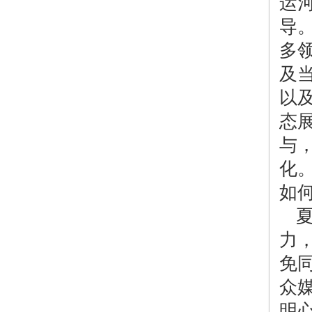
运
导
多
及
以及
态展
与
化
如
力
免
众
明