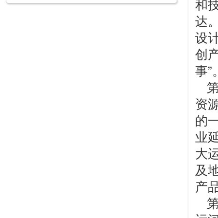
和
达
设
创
事
资
的
业
大
及
产