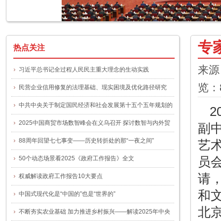
专
热点关注
来源
习近平总书记全过程人民民主重大理念的生动实践
览：
民营企业信用修复的法理基础、现实困境及优化路径研究
中共中央关于制定国民经济和社会发展第十五个五年规划的
2
建议
2025中国商贸市场数智峰会在义乌召开 探讨数智与内外贸
副
融合新路径
88周年回望七七事变——历史转折处的那“一夜之间”
艺
员
50个动态场景看2025《政府工作报告》全文
请
权威解读政府工作报告10大要点
和
中国式现代化是“中国的”也是“世界的”
北
不断夯实农业基础 加力推进乡村振兴——解读2025年中央