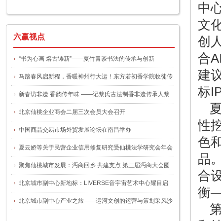
中
一号文件
文
六赢视点
创
合
“书为心画 熔古铸新”——夏竹青谈书法的传承与创新
建
马踏春风启新程，香暖神州行大运！东方若初香学院收徒传
标I
艺仪式圆满举办
新春访非遗 香韵传年味 ——记黎氏古法制香非遗传承人黎
晓玲
北京仙桃企业商会二届三次会员大会召开
性
中国商品交易市场外贸发展论坛在南昌举办
色
夏云娇等关于民营企业信用修复研究受仙桃法学研究会年会
品
关注
聚焦仙桃城市发展：沔商回乡 共建支点 第三届沔商大会圆
合
满举行
北京城市副中心新地标：LIVERSE音宇宙艺术中心耀目启
衡
幕，谭咏麟“宠粉专场”揭幕首演
北京城市副中心产业之旅——运河文创的运营与策划采风沙
龙”活动圆满举办